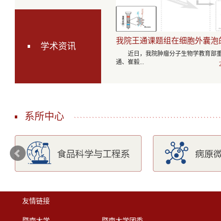
组在级联响应型诊疗...
我院王通课题组在细胞外囊泡的临
学术资讯
的...
近日，我院肿瘤分子生物学教育部
通、崔毅...
2018-05-07
系所中心
装及生物医疗应用探...
龚世平教授课题组在《iScie...
近日，我院龚世平教授课题组对亚
友情链接
种多样性...
2019-01-04
暨南大学
暨南大学团委