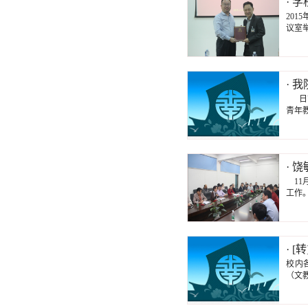
· 
20
议室
· 
日前
青年教
· 
11
工作
· 
校内
（文