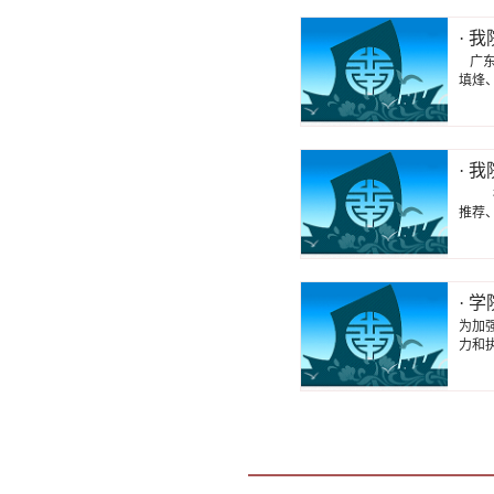
· 
广东
填烽
· 
根据
推荐、
· 
为加
力和