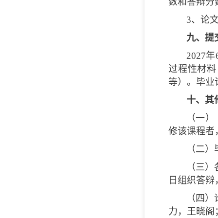
数和答辩分
3
、论
九、提
2027
年
过程性材料
等）。毕业
十、其
（一）
修该课程者
（二）
（三）
日组织答辩
（四）
力，王晓阁；联