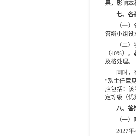
果，影响本
七、各
（一）
答辩小组设
（二）
（40%）
及格处理。
同时，
“系主任意
应包括：该
定等级（优
八、答
（一）
2027
年