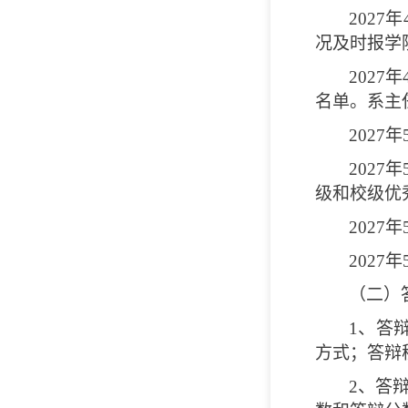
2027
年
况及时报学
2027
年
名单。系主
2027
年
2027
年
级和校级优
2027
年
2027
年
（二）
1
、答辩
方式；答辩
2
、答