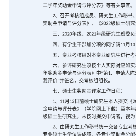
二学年奖助金申请与评分表》等有关事宜。
、召开考核组成员、研究生工作秘书
2
奖助金申请与评分表》、《
级硕士研究
2022
三、
年级、
年级研究生班委负
2020
20
21
四、有
学生干部加分项的同学请
月
11
13
五、
专业考核组对本专业研究生进行考
六、
参评研究生须按个人实际对应如实
年奖助金申请与评分表》中
“第
、申请人陈
1
我评价”并签名，交考核组组长。
七、
硕士生奖助金评定工作日程：
、
月
日
前硕士研究生本人提交《
1
11
13
2
金申请与评分表》（学院网上下载）至本年
级硕士生研究生，未按时提交申请者，视为
2、
由研究生工作秘书统一交各专业考
专业硕士生学位课成绩、各专业奖助金分配