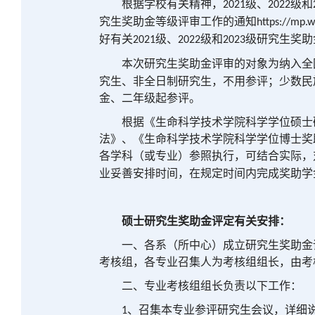
根据学校有关精神，
级、
级和
2021
2022
究生奖助金等级评审工作的通知
https://mp.
好有关
级、
级和
级研究生奖助
2021
2022
2023
本次研究生奖助金评审的对象为纳入全
究生、非全日制研究生，不用参评；少数民
金、二年级起参评。
根据
《生命科学技术学院科学学位硕士
法》
、
《生命科学技术学院科学学位博士奖
各
学科（或专业）参照执行
，
可结合实际，
业妥善安排时间，在规定时间内完成奖助学
硕士研究生奖助金评定有关安排：
一、各系（所中心）成立研究生奖助金
考核组，各专业召集人为考核组组长，由考
二、专业考核组组长负责以下工作：
、召集本专业参评研究生会议，详细
1