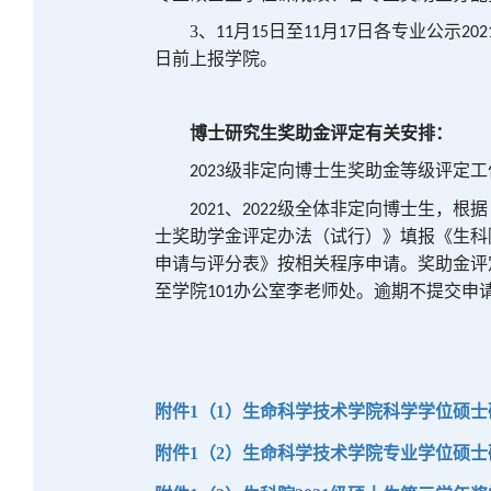
3、
月
日至
月
日
各专业公示
11
15
11
17
202
日
前
上报学
院
。
博士研究生奖助金评定有关安排：
级非定向博士生奖助金等级评定工
2023
、
级全体非定向博士生，根据
2021
2022
士奖助学金评定办法（试行）》填报《生科
申请与评分表》按相关程序申请。
奖助金评
至学院
办公室李老师
处。逾期不提交申
101
2
附件1（1）生命科学技术学院科学学位硕士研
附件1（2）生命科学技术学院专业学位硕士研