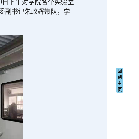
0日下午对学院各个实验室
委副书记朱政辉带队，学
回
到
主
页