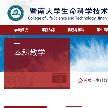
学院概况
学院动态
科研与学科
学生园
本科教学
首页
>
本科教