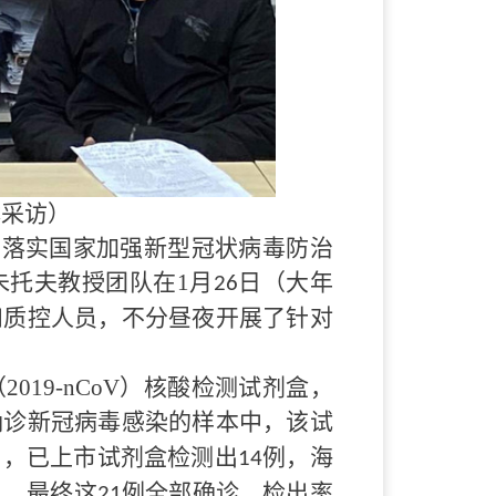
体采访）
为落实国家加强新型冠状病毒防治
朱托夫教授团队在
1
月
日（大年
26
和质控人员，不分昼夜开展了针对
（
2019-nCoV
）核酸检测试剂盒，
确诊新冠病毒感染的样本中，该试
中，已上市试剂盒检测出
例，海
14
），最终这
例全部确诊，检出率
21