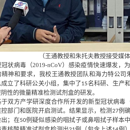
（王通教授和朱托夫教授接受媒
冠状病毒（
2019-nCoV
）感染疫情快速爆发，
的精神和要求
，
我校王通教授团队和海力特公司
急成立了科研公关小组，集中了
名科研、生产
15
假阴性的微量精准检测试剂盒的研发。
基于双方产学研深度合作所开发的新型冠状病毒
疾控部门和医院开启测试。结果显示，检测
例
27
检出；在
例疑似感染的咽拭子或鼻咽拭子样本
50
病毒核酸精准试剂盒检测出
例（包含上述
例
21
14