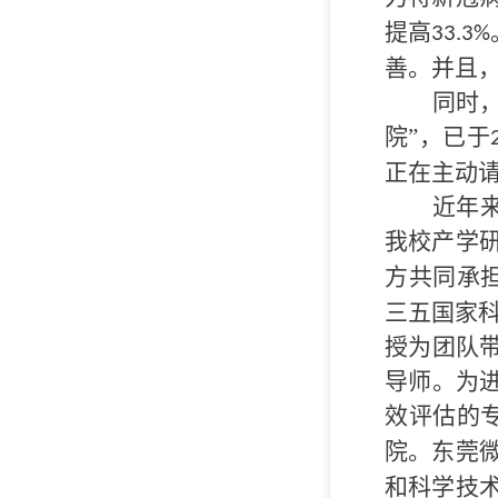
提高
33.3%
善。并且
同时
院”，已于
正在主动
近年
我校产学
方共同承
三五国家科
授为团队
导师。为
效评估的
院。东莞
和科学技