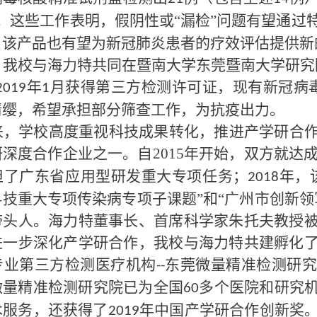
。这些工作表明，假阴性或“漏检”问题有望通过
，该产品也有望为新冠肺炎患者的疗效评估提供新
，我校与海力特共同在暨南大学东莞暨南大学研究
年
月获得第三方检测许可证，现有新冠病
2019
1
请缨，希望承担部分筛查工作，为抗疫出力。
来，学校高度重视科技成果转化，推进产学研合
研深度合作企业之一。自
2015
年开始，双方就达
担了广东省应用型研发重大专项任务；
年，
2018
技重大专项传染病专项子课题”和“广州市创新领
带头人。海力特董事长、首席科学家朱托夫教授
进一步深化产学研合作，我校与海力特共建孵化
专业第三方检测医疗机构
东莞微量精准检测研究
--
微量精准检测研究院已为全国
多个医院和研究
60
术服务，还获得了
年中国产学研合作创新奖
2019