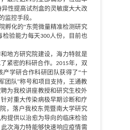
特异性提高试剂盒的灵敏度大大改
的监控手段。
院孵化的
“东莞微量精准检测研究
毒检验能力每天
人份，目前也
300
作和地方研究院建设，海力特就是
成了紧密的科研合作。
年，双
2015
该产学研合作科研团队获得了“十
军团队”称号和项目支持，王通教
被聘为我校讲座教授和研究生校外
了针对重大传染病极早期诊断和疗
院，落户我校东莞暨南大学研究
机构提供以治愈为导向的临床检验
。此次海力特能够快速响应疫情需