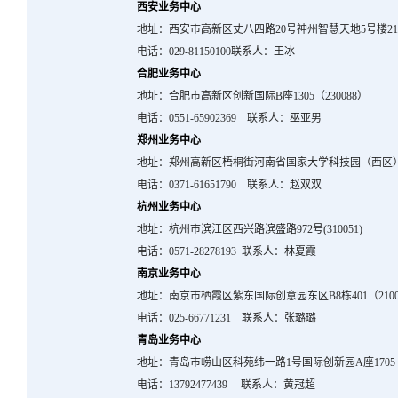
西安业务中心
地址：西安市高新区丈八四路
20
号神州智慧天地
5
号楼
2
电话：
029-81150100
联系人：王冰
合肥业务中心
地址：合肥市高新区创新国际
B
座
1305
（
230088
）
电话：
0551-65902369
联系人：巫亚男
郑州业务中心
地址：郑州高新区梧桐街河南省国家大学科技园（西区
电话：
0371-61651790
联系人：赵双双
杭州业务中心
地址：杭州市滨江区西兴路滨盛路
972
号
(310051)
电话：
0571-28278193
联系人：林夏霞
南京业务中心
地址：南京市栖霞区紫东国际创意园东区
B8
栋
401
（
210
电话：
025-66771231
联系人：张璐璐
青岛业务中心
地址：青岛市崂山区科苑纬一路
1
号国际创新园
A
座
1705
电话：
13792477439
联系人：黄冠超