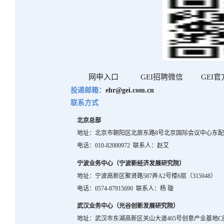
网申入口
GEI
招聘微信
GEI
官
投递邮箱：
ehr@gei.com.cn
联系方式
北京总部
地址：北京市朝阳区北辰东路
8
号北京国际会议中心东
电话：
010-82000972
联系人：赵艾
宁波业务中心（宁波新经济发展研究院）
地址：宁波高新区聚贤路
587
弄
A2
号楼
6
层（
315048
）
电话：
0574-87915690
联系人：杨 璇
武汉业务中心（光谷创新发展研究院）
地址：武汉市东湖高新区关山大道
465
号创意产业基地
C