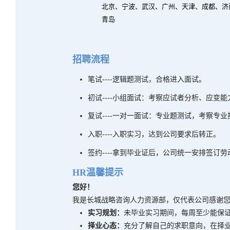
北京、宁波、武汉、广州、天津、成都、济
青岛
招聘流程
笔试
----
逻辑题测试，合格进入面试。
初试
----
小组面试：考察应试者分析、应变能
复试
----
一对一面试：专业题测试，考察专业
入职
----
入职实习，达到公司要求后转正。
签约
----
拿到毕业证后，公司统一安排签订劳
HR
温馨提示
您好！
我是长城战略咨询人力资源部，仅代表公司感谢
实习规划：
未毕业实习期间，每周至少能保
择业心态：
充分了解自己的求职意向，在择