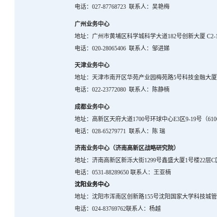
电话：
027-87768723
联系人：吴艳梅
广州业务中心
地址：广州市黄埔区科学城科学大道
182
号创新大厦
C2-
电话：
020-28065406
联系人：邹进娣
天津业务中心
地址：天津市南开区华苑产业园梅苑路
5
号科技金融大
电话：
022-23772080
联系人：陈静楠
成都业务中心
地址：高新区天府大道
1700
号环球中心
E3
区
9-19
号（
610
电话：
028-65279771
联系人：陈 瑞
济南业务中心（济南高新区战略研究院）
地址：济南高新区新泺大街
1299
号鑫盛大厦
1
号楼
22
层
C
电话：
0531-88289650
联系人：王亚楠
沈阳业务中心
地址：沈阳市浑南区创新路
155
号沈阳国家大学科技城
电话：
024-83769762
联系人：杨越