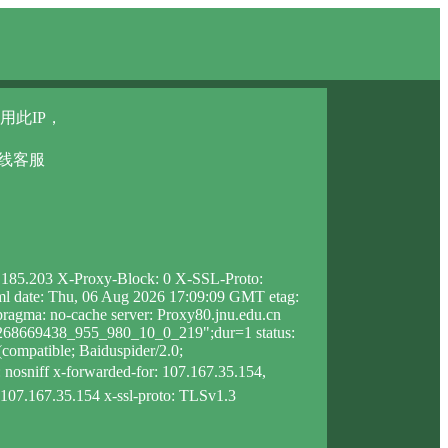
用此IP，
在线客服
3.185.203 X-Proxy-Block: 0 X-SSL-Proto:
html date: Thu, 06 Aug 2026 17:09:09 GMT etag:
agma: no-cache server: Proxy80.jnu.edu.cn
_1268669438_955_980_10_0_219";dur=1 status:
compatible; Baiduspider/2.0;
: nosniff x-forwarded-for: 107.167.35.154,
: 107.167.35.154 x-ssl-proto: TLSv1.3