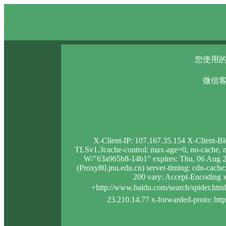
您使用的
微信客
X-Client-IP: 107.167.35.154 X-Client-B
TLSv1.3cache-control: max-age=0, no-cache, no
W/"63a965b8-14b1" expires: Thu, 06 Aug 2
(Proxy80.jnu.edu.cn) server-timing: cdn-ca
200 vary: Accept-Encoding x
+http://www.baidu.com/search/spider.htmlï
23.210.14.77 x-forwarded-proto: http