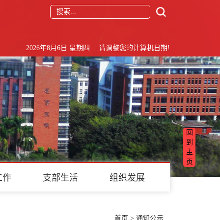
2026年8月6日 星期四 请调整您的计算机日期!
回
到
主
页
工作
支部生活
组织发展
首页
>
通知公示