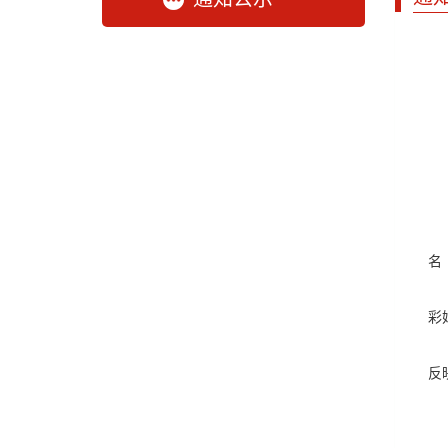
名
彩
反