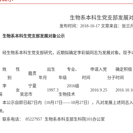
生物系本科生党支部发展
发布时间：2018-10-17 文章来自：张兰
生物
系
本科生
党支部发展
对象
公示
经
生物
系
本科生
党支部研究，近期拟
确定李彩娟同志
为
发展对象
。现予
姓
性
出生
专业、
申请入党
确定积极
籍贯
别
年月
年级
时间
分子时间
李
宁夏
2016级
女
199
7
.
3
201
6
.
9
.
25
201
6
.1
0
.
1
娟
吴忠市
生物技术
本公示自即日起
7
日内（
10
月
17
日
――
10
月
27
日），凡对发展上述同志
映。
联系电话：
85227957 生物系本科支部生科院101办公室