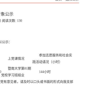
对象公示
月 阅读次数:
130
以公
示：
参加志愿服务和社会实
上党课情况
践活动请况（小时）
暨南大学第
81
期
0
144
小时
党校学习班结业
入党有意见者，请及时以口头或书面的形式向我支部