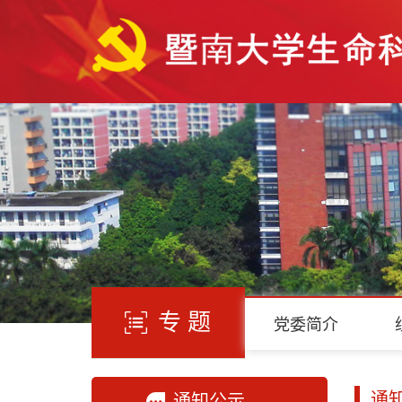
专 题
党委简介
通
通知公示