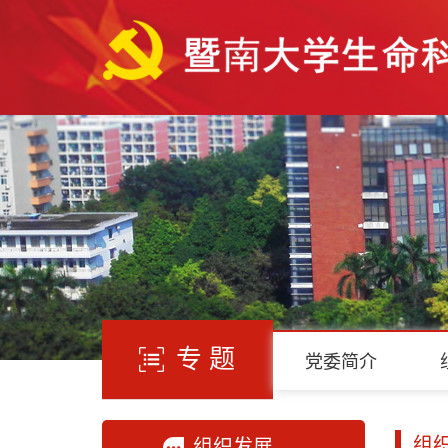
专 题
党委简介
组
组织发展