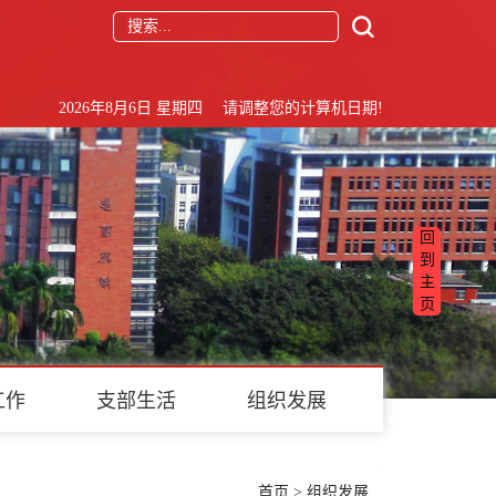
2026年8月6日 星期四 请调整您的计算机日期!
回
到
主
页
工作
支部生活
组织发展
首页
>
组织发展