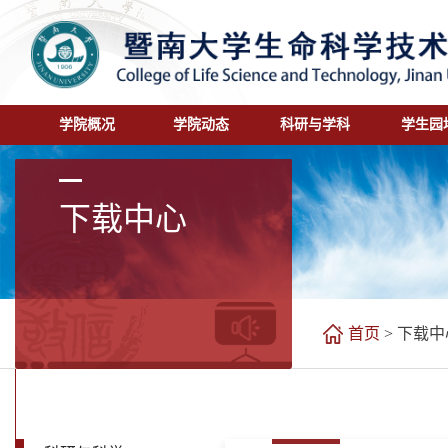
学院概况
学院动态
科研与学科
学生园
下载中心
首页
>
下载中